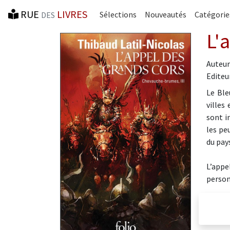
RUE
LIVRES
Sélections
Nouveautés
Catégorie
DES
L'
Auteur
Editeur
Le Ble
villes
sont i
les pe
du pay
L’appe
person