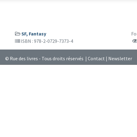
SF, Fantasy
Fo
ISBN : 978-2-0729-7373-4
© Rue des livres - Tous droits réservés |
Contact
|
Newsletter