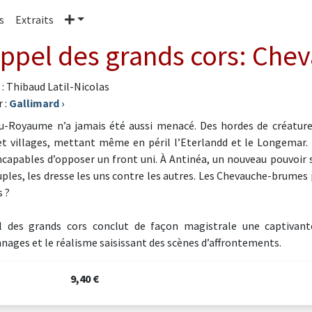
Plus
s
Extraits
appel des grands cors: Che
 : Thibaud Latil-Nicolas
 :
Gallimard
›
u-Royaume n’a jamais été aussi menacé. Des hordes de créatures
 et villages, mettant même en péril l’Eterlandd et le Longemar. 
ncapables d’opposer un front uni. À Antinéa, un nouveau pouvoir s
uples, les dresse les uns contre les autres. Les Chevauche-brumes 
s ?
l des grands cors conclut de façon magistrale une captivant
nages et le réalisme saisissant des scènes d’affrontements.
9,40 €