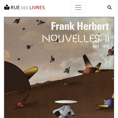
RUE
LIVRES
Reche
DES