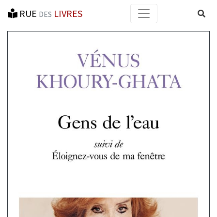
RUE
LIVRES
Reche
DES