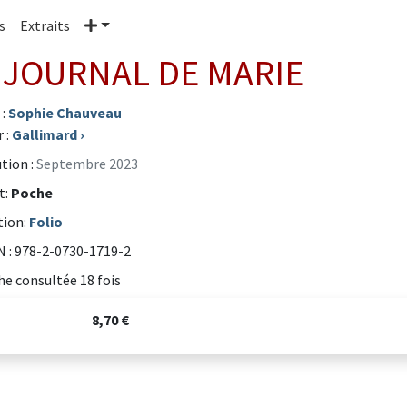
Plus
s
Extraits
 JOURNAL DE MARIE
 :
Sophie Chauveau
 :
Gallimard
›
tion :
Septembre 2023
t:
Poche
tion:
Folio
 : 978-2-0730-1719-2
he consultée 18 fois
8,70 €