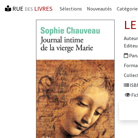
RUE
LIVRES
Sélections
Nouveautés
Catégorie
DES
LE
Auteur
Editeur
Paru
Forma
Collec
ISBN
Fic