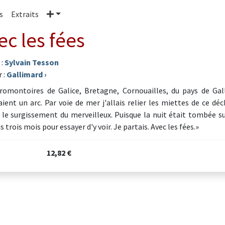
Plus
s
Extraits
ec les fées
 :
Sylvain Tesson
 :
Gallimard
›
romontoires de Galice, Bretagne, Cornouailles, du pays de Galle
aient un arc. Par voie de mer j'allais relier les miettes de ce dé
 le surgissement du merveilleux. Puisque la nuit était tombée 
 trois mois pour essayer d'y voir. Je partais. Avec les fées.»
12,82 €