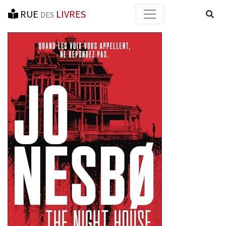
RUE
LIVRES
Reche
DES