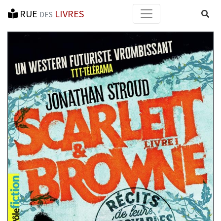
RUE
LIVRES
Reche
DES