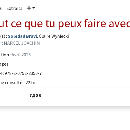
Plus
s
Extraits
ut ce que tu peux faire ave
(s) :
Soledad Bravi
, Claire Wyniecki
r : MARCEL JOACHIM
tion :
Avril 2026
ages
 : 978-2-0752-3350-7
he consultée 22 fois
7,50 €