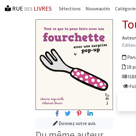
RUE
LIVRES
Sélections
Nouveautés
Catégorie
DES
To
Auteur
Editeu
Paru
18 p
ISBN
Fic
Facebook
Twitter
Pinterest
Linkedin
Donnez votre avis
Du même auteur