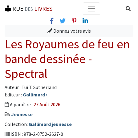
RUE
LIVRES
Reche
DES
Facebook
Twitter
Pinterest
Linkedin
Donnez votre avis
Les Royaumes de feu en
bande dessinée -
Spectral
Auteur : Tui T. Sutherland
Editeur :
Gallimard
›
A paraître :
27 Août 2026
Jeunesse
Collection:
Gallimard jeunesse
ISBN : 978-2-0752-3627-0