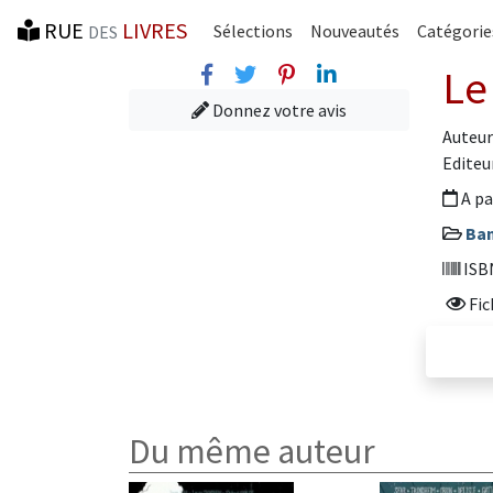
RUE
LIVRES
Sélections
Nouveautés
Catégorie
DES
Facebook
Twitter
Pinterest
Linkedin
Le
Donnez votre avis
Auteur
Editeur
A pa
Ban
ISBN
Fic
Du même auteur