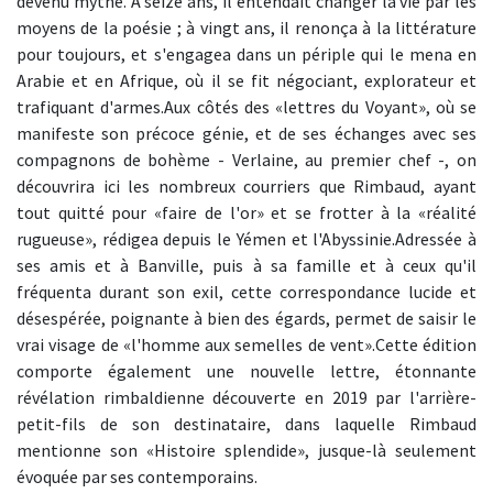
devenu mythe. À seize ans, il entendait changer la vie par les
moyens de la poésie ; à vingt ans, il renonça à la littérature
pour toujours, et s'engagea dans un périple qui le mena en
Arabie et en Afrique, où il se fit négociant, explorateur et
trafiquant d'armes.Aux côtés des «lettres du Voyant», où se
manifeste son précoce génie, et de ses échanges avec ses
compagnons de bohème - Verlaine, au premier chef -, on
découvrira ici les nombreux courriers que Rimbaud, ayant
tout quitté pour «faire de l'or» et se frotter à la «réalité
rugueuse», rédigea depuis le Yémen et l'Abyssinie.Adressée à
ses amis et à Banville, puis à sa famille et à ceux qu'il
fréquenta durant son exil, cette correspondance lucide et
désespérée, poignante à bien des égards, permet de saisir le
vrai visage de «l'homme aux semelles de vent».Cette édition
comporte également une nouvelle lettre, étonnante
révélation rimbaldienne découverte en 2019 par l'arrière-
petit-fils de son destinataire, dans laquelle Rimbaud
mentionne son «Histoire splendide», jusque-là seulement
évoquée par ses contemporains.