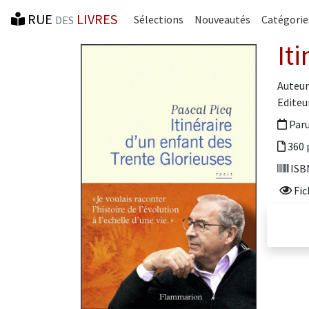
RUE
LIVRES
Sélections
Nouveautés
Catégorie
DES
It
Auteur
Editeur
Paru
360 
ISBN
Fic