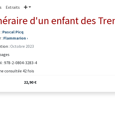
Plus
s
Extraits
inéraire d'un enfant des Tre
 :
Pascal Picq
 :
Flammarion
›
tion :
Octobre 2023
pages
 : 978-2-0804-3283-4
he consultée 42 fois
22,90 €