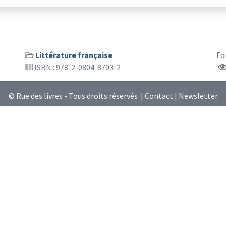
Littérature française
Fo
ISBN : 978-2-0804-8703-2
© Rue des livres - Tous droits réservés |
Contact
|
Newsletter