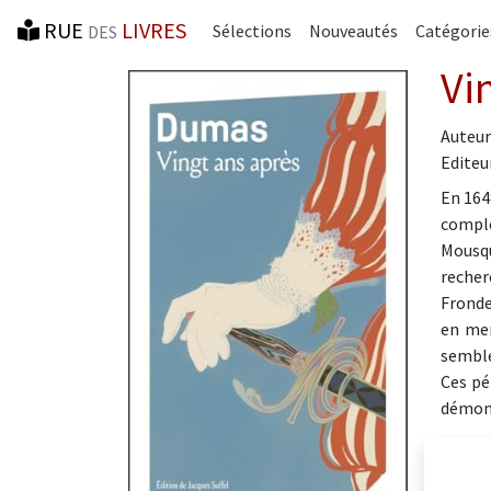
RUE
LIVRES
Sélections
Nouveautés
Catégorie
DES
Vi
Auteur
Editeur
En 1648
comple
Mousqu
recher
Fronde
en mer
semble
Ces pé
démont