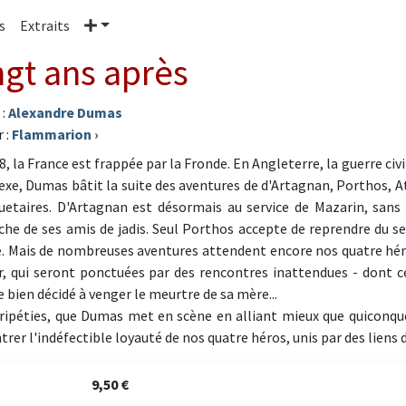
Plus
s
Extraits
ngt ans après
 :
Alexandre Dumas
 :
Flammarion
›
, la France est frappée par la Fronde. En Angleterre, la guerre civi
xe, Dumas bâtit la suite des aventures de d'Artagnan, Porthos, At
etaires. D'Artagnan est désormais au service de Mazarin, sans jo
che de ses amis de jadis. Seul Porthos accepte de reprendre du se
. Mais de nombreuses aventures attendent encore nos quatre hér
, qui seront ponctuées par des rencontres inattendues - dont cel
 bien décidé à venger le meurtre de sa mère...
ripéties, que Dumas met en scène en alliant mieux que quiconque
rer l'indéfectible loyauté de nos quatre héros, unis par des liens
9,50 €