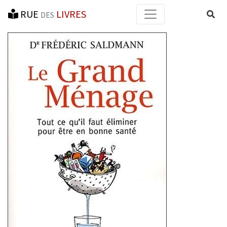
RUE
LIVRES
Reche
DES