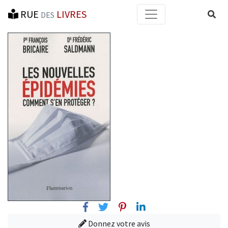
RUE
LIVRES
Reche
DES
Facebook
Twitter
Pinterest
Linkedin
Donnez votre avis