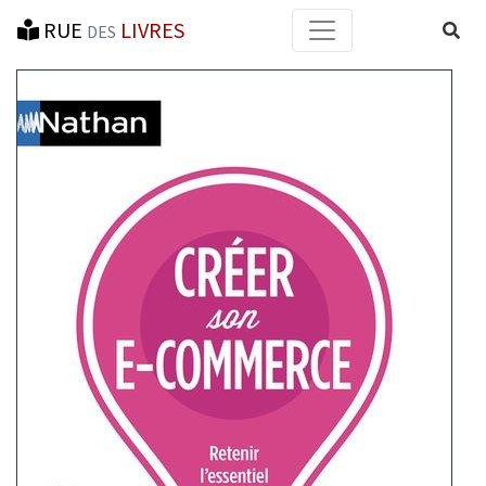
RUE
LIVRES
Reche
DES