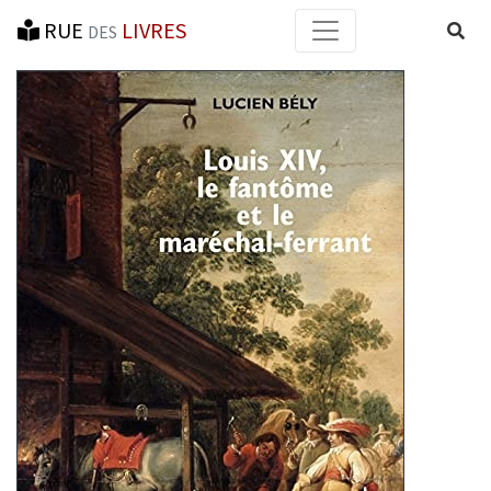
RUE
LIVRES
Reche
DES