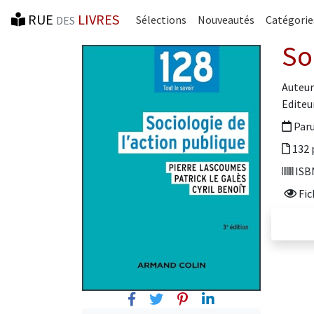
RUE
LIVRES
Sélections
Nouveautés
Catégorie
DES
So
Auteur
Editeur
Paru
132 
ISBN
Fic
Facebook
Twitter
Pinterest
Linkedin