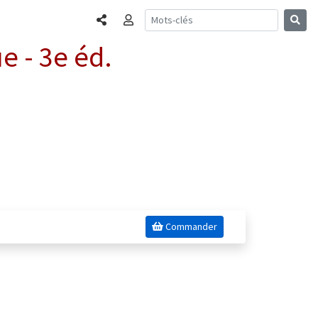
Partager
Connexion
e - 3e éd.
Commander