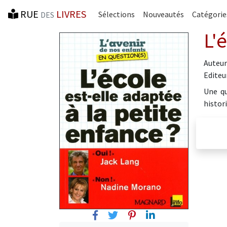
RUE
LIVRES
Sélections
Nouveautés
Catégorie
DES
L'
Auteur
Editeur
Une qu
histor
Facebook
Twitter
Pinterest
Linkedin