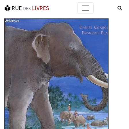
RUE
LIVRES
Reche
DES