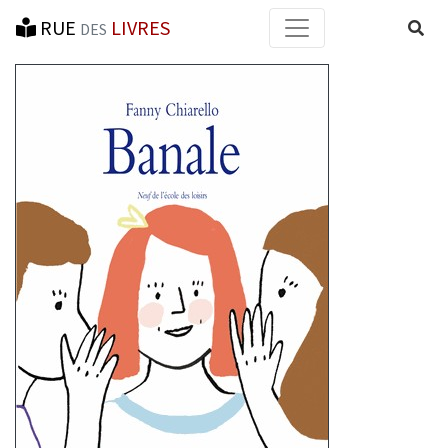
RUE
LIVRES
Reche
DES