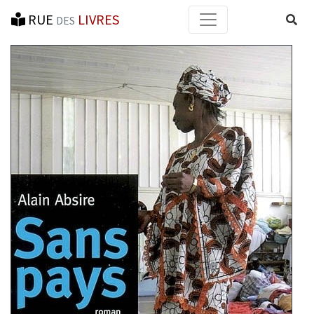
RUE
LIVRES
Reche
DES