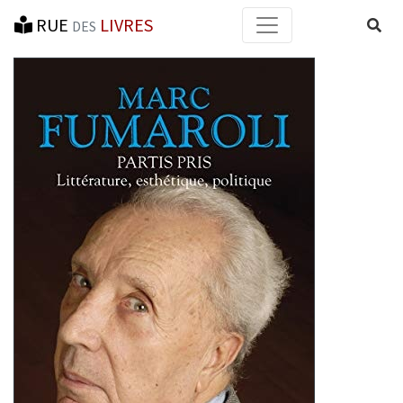
RUE
LIVRES
Reche
DES