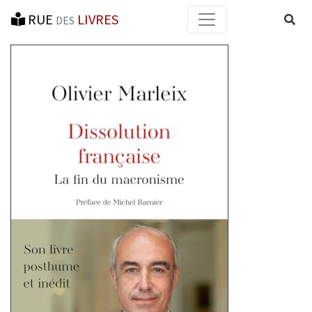
RUE
LIVRES
Reche
DES