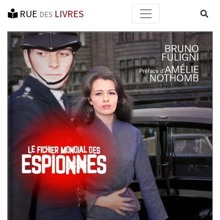
RUE
LIVRES
Reche
DES