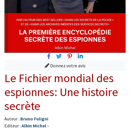
Facebook
Twitter
Pinterest
Linkedin
Donnez votre avis
Le Fichier mondial des
espionnes: Une histoire
secrète
Auteur :
Bruno Fuligni
Editeur :
Albin Michel
›