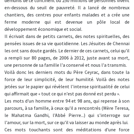
démunis de ce continent où 250 millions de personnes vivent
en-dessous du seuil de pauvreté. Il a lancé de nombreux
chantiers, des centres pour enfants malades et a crée une
ferme moderne qui est devenue un pôle local de
développement économique et social.
Il écrivait dans de petits carnets, des notes spirituelles, des
pensées issues de sa vie quotidienne. Les Jésuites de Chennai
les ont sans doute gardés. Le dernier de ces carnets, celui qu'il
a rempli sur 80 pages, de 2006 à 2012, juste avant sa mort,
une personne de sa famille l'a conservé et nous l'a transmis.
Voilà donc les derniers mots du Père Ceyrac, dans toute la
force de leur simplicité, de leur humilité. Voilà des notes
jetées sur le papier qui révèlent l'intense spiritualité de celui
qui affirmait que « tout ce qui n'est pas donné est perdu ».
Les mots d'un homme entre 94 et 98 ans, qui repense à son
parcours, à sa famille, à ceux qu'il a rencontrés (Mère Teresa,
le Mahatma Gandhi, l'Abbé Pierre...) qui s'interroge sur
l'amour, sur la mort, sur ce qu'il va laisser au monde après lui.
Ces mots touchants sont des méditations d'une force