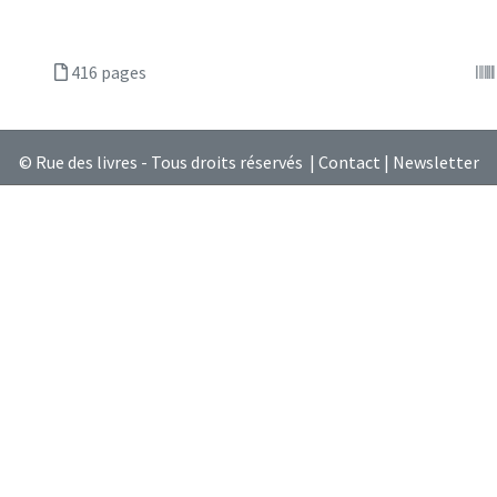
416 pages
© Rue des livres - Tous droits réservés |
Contact
|
Newsletter