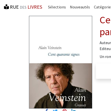
RUE
LIVRES
Sélections
Nouveautés
Catégorie
DES
Ce
pa
Auteur
Editeur
Un rom