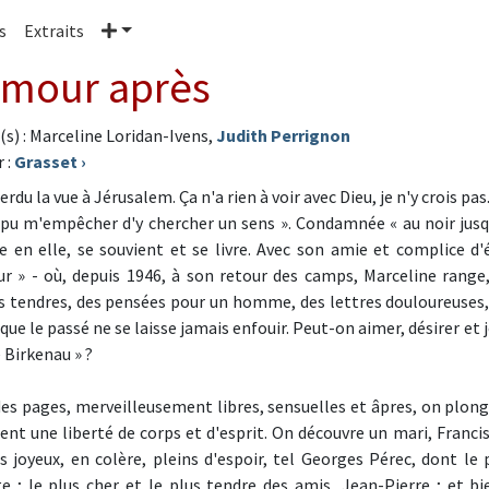
Plus
s
Extraits
amour après
(s) : Marceline Loridan-Ivens,
Judith Perrignon
 :
Grasset
›
perdu la vue à Jérusalem. Ça n'a rien à voir avec Dieu, je n'y crois p
i pu m'empêcher d'y chercher un sens ». Condamnée « au noir jusqu
e en elle, se souvient et se livre. Avec son amie et complice d'é
r » - où, depuis 1946, à son retour des camps, Marceline range
s tendres, des pensées pour un homme, des lettres douloureuses, 
que le passé ne se laisse jamais enfouir. Peut-on aimer, désirer et 
e Birkenau » ?
 des pages, merveilleusement libres, sensuelles et âpres, on plon
ent une liberté de corps et d'esprit. On découvre un mari, Francis
 joyeux, en colère, pleins d'espoir, tel Georges Pérec, dont l
e ; le plus cher et le plus tendre des amis, Jean-Pierre ; et bi