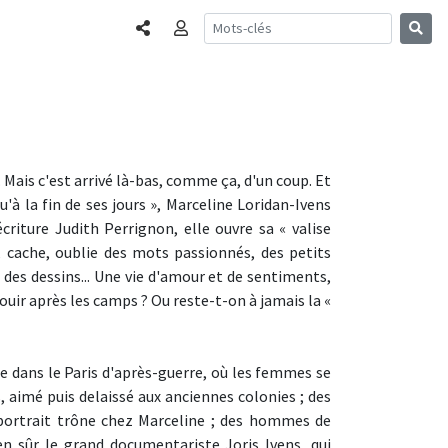
Partager
Connexion
as. Mais c'est arrivé là-bas, comme ça, d'un coup. Et
'à la fin de ses jours », Marceline Loridan-Ivens
criture Judith Perrignon, elle ouvre sa « valise
, cache, oublie des mots passionnés, des petits
des dessins... Une vie d'amour et de sentiments,
jouir après les camps ? Ou reste-t-on à jamais la «
ge dans le Paris d'après-guerre, où les femmes se
, aimé puis delaissé aux anciennes colonies ; des
e portrait trône chez Marceline ; des hommes de
en sûr le grand documentariste Joris Ivens, qui