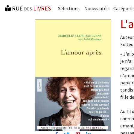
RUE
LIVRES
Sélections
Nouveautés
Catégorie
DES
L'
Auteur
Editeur
« J'ai 
je n'a
regard
d'amou
papier
tandis 
fille d
Au fil
cherch
amants
passag