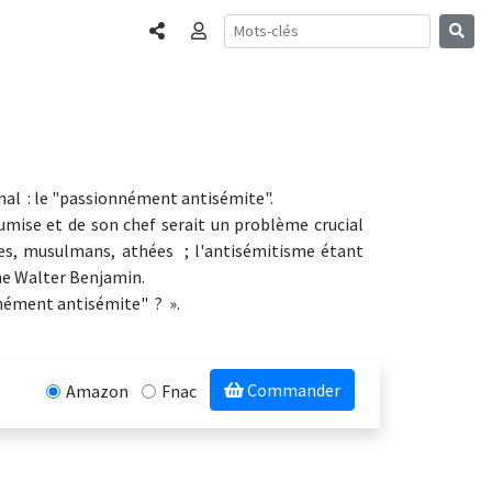
Partager
Connexion
unal : le "passionnément antisémite".
umise et de son chef serait un problème crucial
ques, musulmans, athées ; l'antisémitisme étant
phe Walter Benjamin.
nnément antisémite" ? ».
Commander
Amazon
Fnac