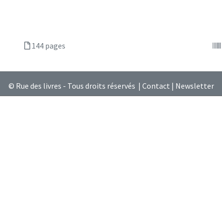
144 pages
© Rue des livres - Tous droits réservés |
Contact
|
Newsletter