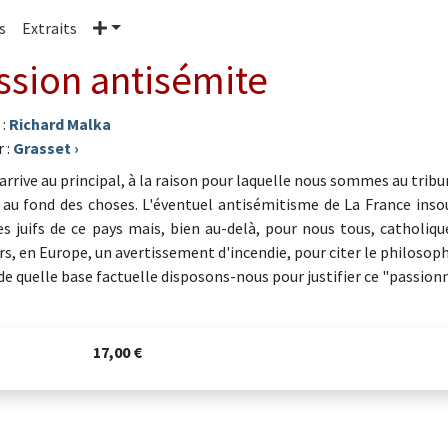
Plus
s
Extraits
ssion antisémite
 :
Richard Malka
 :
Grasset
›
 arrive au principal, à la raison pour laquelle nous sommes au trib
 au fond des choses. L'éventuel antisémitisme de La France inso
es juifs de ce pays mais, bien au-delà, pour nous tous, catholi
rs, en Europe, un avertissement d'incendie, pour citer le philoso
 de quelle base factuelle disposons-nous pour justifier ce "passio
17,00 €