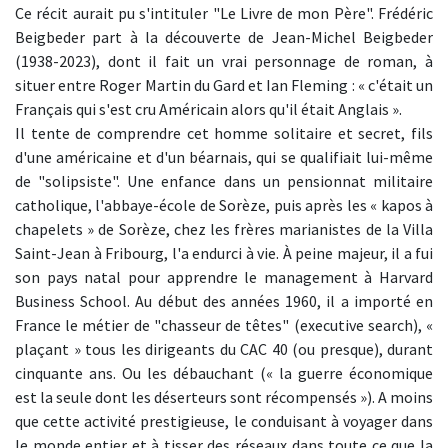
Ce récit aurait pu s'intituler "Le Livre de mon Père". Frédéric
Beigbeder part à la découverte de Jean-Michel Beigbeder
(1938-2023), dont il fait un vrai personnage de roman, à
situer entre Roger Martin du Gard et Ian Fleming : « c'était un
Français qui s'est cru Américain alors qu'il était Anglais ».
Il tente de comprendre cet homme solitaire et secret, fils
d'une américaine et d'un béarnais, qui se qualifiait lui-même
de "solipsiste". Une enfance dans un pensionnat militaire
catholique, l'abbaye-école de Sorèze, puis après les « kapos à
chapelets » de Sorèze, chez les frères marianistes de la Villa
Saint-Jean à Fribourg, l'a endurci à vie. À peine majeur, il a fui
son pays natal pour apprendre le management à Harvard
Business School. Au début des années 1960, il a importé en
France le métier de "chasseur de têtes" (executive search), «
plaçant » tous les dirigeants du CAC 40 (ou presque), durant
cinquante ans. Ou les débauchant (« la guerre économique
est la seule dont les déserteurs sont récompensés »). A moins
que cette activité prestigieuse, le conduisant à voyager dans
le monde entier et à tisser des réseaux dans toute ce que la