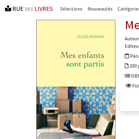
RUE
LIVRES
Sélections
Nouveautés
Catégorie
DES
Me
Auteur
Editeur
Paru
200 
ISBN
Fic