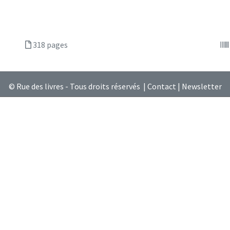
318 pages
© Rue des livres - Tous droits réservés |
Contact
|
Newsletter