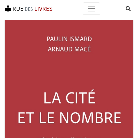
RUE
LIVRES
Reche
DES