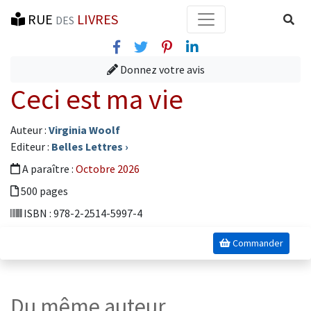
RUE
LIVRES
Reche
DES
Facebook
Twitter
Pinterest
Linkedin
Donnez votre avis
Ceci est ma vie
Auteur :
Virginia Woolf
Editeur :
Belles Lettres
›
A paraître :
Octobre 2026
500 pages
ISBN : 978-2-2514-5997-4
Commander
Du même auteur