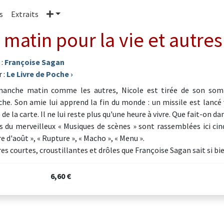
Plus
s
Extraits
 matin pour la vie et autr
 :
Françoise Sagan
 :
Le Livre de Poche
›
anche matin comme les autres, Nicole est tirée de son somme
he. Son amie lui apprend la fin du monde : un missile est lancé 
 de la carte. Il ne lui reste plus qu'une heure à vivre. Que fait-on da
s du merveilleux « Musiques de scènes » sont rassemblées ici cinq
e d'août », « Rupture », « Macho », « Menu ».
res courtes, croustillantes et drôles que Françoise Sagan sait si bi
6,60 €