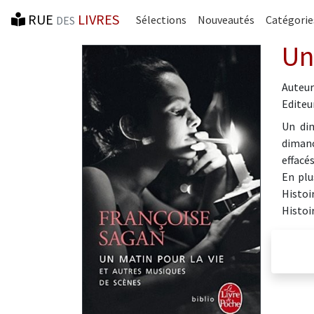
RUE
LIVRES
Sélections
Nouveautés
Catégorie
DES
Un
Auteur
Editeur
Un dim
dimanc
effacés
En plu
Histoir
Histoi