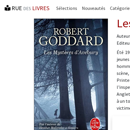
RUE
LIVRES
Sélections
Nouveautés
Catégorie
DES
Le
Auteur
Editeur
Été 19
jeunes
homme 
scène, 
Printe
l'insp
Anglet
à un to
victim