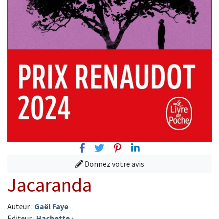
Facebook
Twitter
Pinterest
Linkedin
Donnez votre avis
Jacaranda
Auteur :
Gaël Faye
Editeur :
Hachette
›