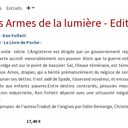
Plus
s
Extraits
s Armes de la lumière - Edi
 :
Ken Follett
 :
Le Livre de Poche
›
 xviiie siècle. L'Angleterre est dirigée par un gouvernement ré
rte accroît inexorablement son pouvoir. Alors que la guerre est 
ridge est sur le point de basculer. Sal, fileuse téméraire, est tém
nce. Amos, drapier, qui a hérité prématurément du négoce de son
rser ses dettes. Il est aidé de Spade, tisserand novateur, et encou
ée aux enfants pauvres.Entre destins contrariés, jalousies meurt
tion industrielle, Ken Follett dépeint avec une virtuosité inéga
.
propos de l'auteur.Traduit de l'anglais par Odile Demange, Christe
17,40 €