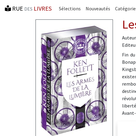
RUE
LIVRES
Sélections
Nouveautés
Catégorie
DES
Le
Auteur
Editeur
Fin du
Bonapa
Kingsb
existe
rembou
destin
révolu
liberté
Avant-