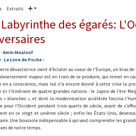
Plus
s
Extraits
 Labyrinthe des égarés: L'O
versaires
 :
Amin Maalouf
 :
Le Livre de Poche
›
erre dévastatrice vient d'éclater au coeur de l'Europe, un bras de 
leversement majeur est en train de se produire, qui remet en ca
 en a conscience, mais nul n'a encore donné à cette crise la p
e ici l'itinéraire de quatre grandes nations : le Japon de l'ère Mei
s « blanches », et dont la modernisation accélérée fascina l'hum
 pour l'Occident pendant trois quarts de siècle, avant de s'effon
dent en ce vingt et unième siècle ; enfin les États-Unis, devenus
aire. Une boussole indispensable à qui veut comprendre les gran
xes de notre temps.