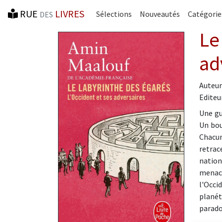
RUE
LIVRES
Sélections
Nouveautés
Catégorie
DES
Le
ad
Auteur
Editeur
Une gu
Un bou
Chacun
retrac
nation
menace
l'Occi
planét
parado