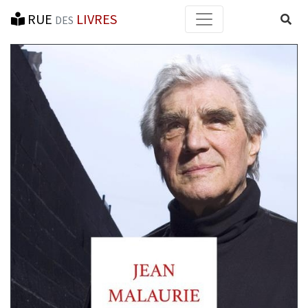
RUE
LIVRES
Reche
DES