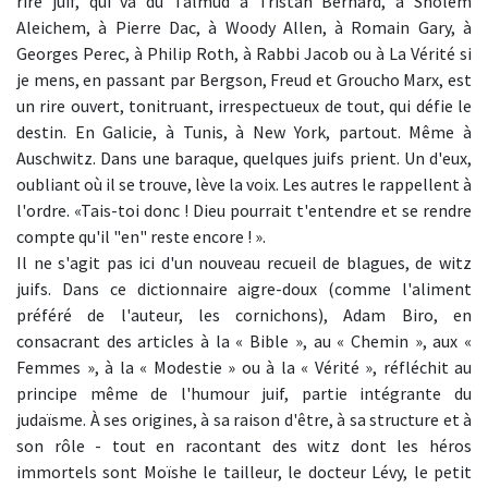
rire juif, qui va du Talmud à Tristan Bernard, à Sholem
Aleichem, à Pierre Dac, à Woody Allen, à Romain Gary, à
Georges Perec, à Philip Roth, à Rabbi Jacob ou à La Vérité si
je mens, en passant par Bergson, Freud et Groucho Marx, est
un rire ouvert, tonitruant, irrespectueux de tout, qui défie le
destin. En Galicie, à Tunis, à New York, partout. Même à
Auschwitz. Dans une baraque, quelques juifs prient. Un d'eux,
oubliant où il se trouve, lève la voix. Les autres le rappellent à
l'ordre. «Tais-toi donc ! Dieu pourrait t'entendre et se rendre
compte qu'il "en" reste encore ! ».
Il ne s'agit pas ici d'un nouveau recueil de blagues, de witz
juifs. Dans ce dictionnaire aigre-doux (comme l'aliment
préféré de l'auteur, les cornichons), Adam Biro, en
consacrant des articles à la « Bible », au « Chemin », aux «
Femmes », à la « Modestie » ou à la « Vérité », réfléchit au
principe même de l'humour juif, partie intégrante du
judaïsme. À ses origines, à sa raison d'être, à sa structure et à
son rôle - tout en racontant des witz dont les héros
immortels sont Moïshe le tailleur, le docteur Lévy, le petit