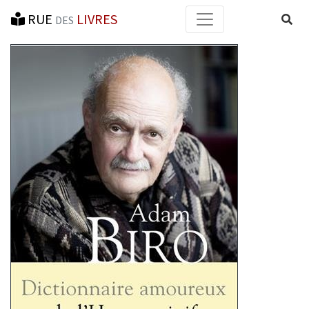
RUE
LIVRES
Reche
DES