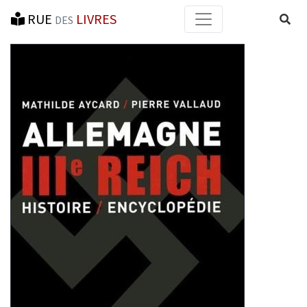
RUE
LIVRES
Reche
DES