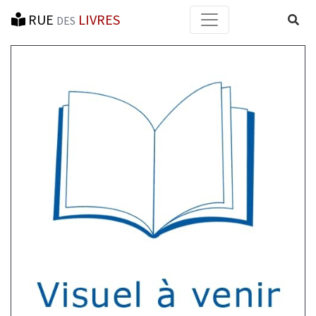
RUE
LIVRES
Reche
DES