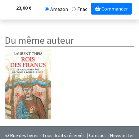
23,00 €
Commander
Amazon
Fnac
Du même auteur
© Rue des livres - Tous droits réservés |
Contact
|
Newsletter