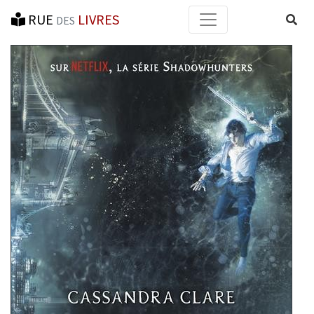
RUE
LIVRES
Reche
DES