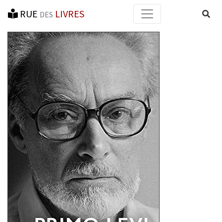
RUE
LIVRES
Reche
DES