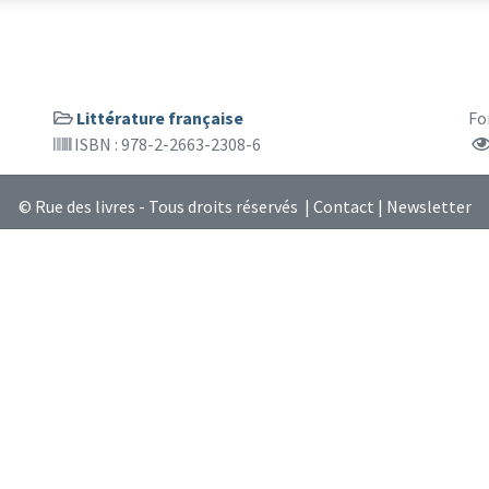
Littérature française
Fo
ISBN : 978-2-2663-2308-6
© Rue des livres - Tous droits réservés |
Contact
|
Newsletter