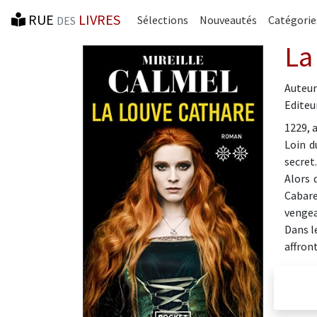
RUE
LIVRES
Sélections
Nouveautés
Catégorie
DES
La
Auteur
Editeur
1229, 
Loin d
secret.
Alors 
Cabare
venge
Dans l
affron