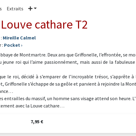
Plus
s
Extraits
 Louve cathare T2
 :
Mireille Calmel
 :
Pocket
›
abbaye de Montmartre. Deux ans que Griffonelle, l’effrontée, se m
u jeune roi qui l’aime passionnément, mais aussi de la fabuleuse 
que le roi, décidé à s’emparer de l’incroyable trésor, s’apprête 
t, Griffonelle s’échappe de sa geôle et parvient à rejoindre la Mont
ance…
es entrailles du massif, un homme sans visage attend son heure. L’h
tement avec la Louve cathare…
7,95 €