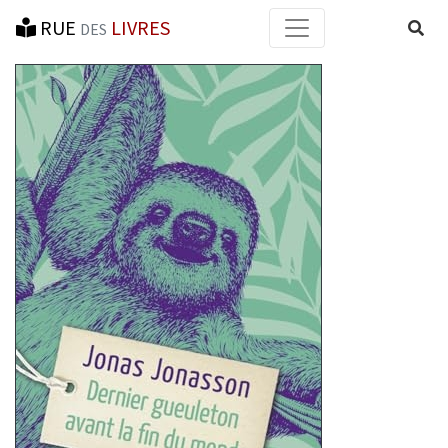
RUE
LIVRES
Reche
DES