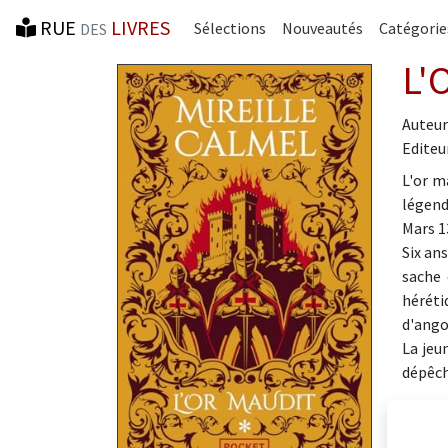
RUE
LIVRES
Sélections
Nouveautés
Catégorie
DES
L'
Auteur
Editeur
L'or m
légend
Mars 1
Six an
sache 
héréti
d'ango
La jeu
dépêch