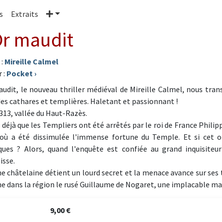
Plus
s
Extraits
Or maudit
 :
Mireille Calmel
 :
Pocket
›
audit, le nouveau thriller médiéval de Mireille Calmel, nous tra
es cathares et templières. Haletant et passionnant !
313, vallée du Haut-Razès.
s déjà que les Templiers ont été arrêtés par le roi de France Philip
où a été dissimulée l'immense fortune du Temple. Et si cet or
ques ? Alors, quand l'enquête est confiée au grand inquisite
isse.
ne châtelaine détient un lourd secret et la menace avance sur ses te
e dans la région le rusé Guillaume de Nogaret, une implacable ma
9,00 €