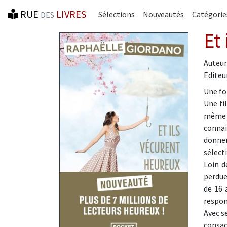
RUE
LIVRES
Sélections
Nouveautés
Catégorie
DES
Et
Auteur
Editeur
Une foi
Une fi
même 
connai
donner
sélect
Loin d
perdue
de 16 
respons
Avec s
consac