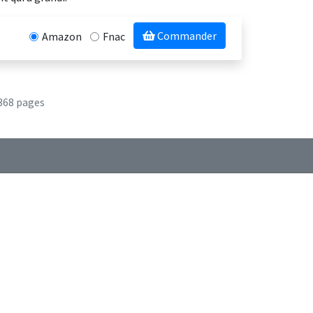
Commander
Amazon
Fnac
368 pages