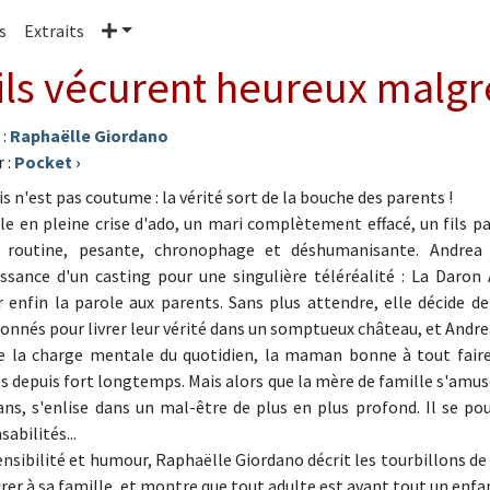
Plus
s
Extraits
 ils vécurent heureux malgr
 :
Raphaëlle Giordano
 :
Pocket
›
s n'est pas coutume : la vérité sort de la bouche des parents !
lle en pleine crise d'ado, un mari complètement effacé, un fils par
routine, pesante, chronophage et déshumanisante. Andrea e
ssance d'un casting pour une singulière téléréalité : La Daro
 enfin la parole aux parents. Sans plus attendre, elle décide de
ionnés pour livrer leur vérité dans un somptueux château, et Andrea
e la charge mentale du quotidien, la maman bonne à tout faire r
s depuis fort longtemps. Mais alors que la mère de famille s'amus
ans, s'enlise dans un mal-être de plus en plus profond. Il se pou
abilités...
ensibilité et humour, Raphaëlle Giordano décrit les tourbillons d
rer à sa famille, et montre que tout adulte est avant tout un enfan