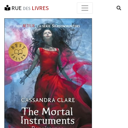
RUE
LIVRES
Reche
DES